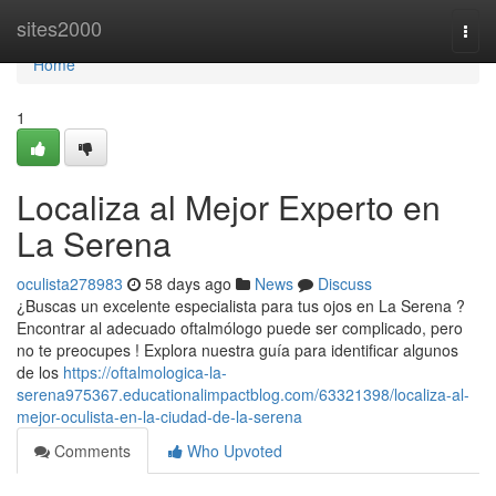
Home
sites2000
Togg
navi
Home
1
Localiza al Mejor Experto en
La Serena
oculista278983
58 days ago
News
Discuss
¿Buscas un excelente especialista para tus ojos en La Serena ?
Encontrar al adecuado oftalmólogo puede ser complicado, pero
no te preocupes ! Explora nuestra guía para identificar algunos
de los
https://oftalmologica-la-
serena975367.educationalimpactblog.com/63321398/localiza-al-
mejor-oculista-en-la-ciudad-de-la-serena
Comments
Who Upvoted