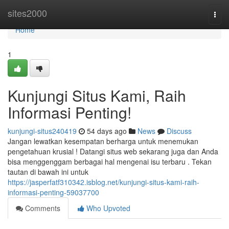
Home
sites2000
Togg
navi
Home
1
Kunjungi Situs Kami, Raih
Informasi Penting!
kunjungi-situs240419
54 days ago
News
Discuss
Jangan lewatkan kesempatan berharga untuk menemukan
pengetahuan krusial ! Datangi situs web sekarang juga dan Anda
bisa menggenggam berbagai hal mengenai isu terbaru . Tekan
tautan di bawah ini untuk
https://jasperfatf310342.isblog.net/kunjungi-situs-kami-raih-
informasi-penting-59037700
Comments
Who Upvoted