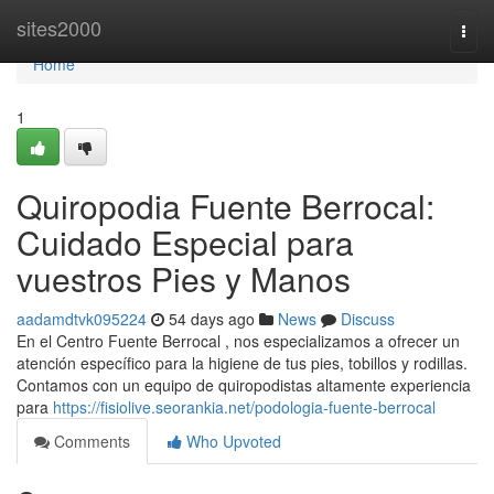
Home
sites2000
Togg
navi
Home
1
Quiropodia Fuente Berrocal:
Cuidado Especial para
vuestros Pies y Manos
aadamdtvk095224
54 days ago
News
Discuss
En el Centro Fuente Berrocal , nos especializamos a ofrecer un
atención específico para la higiene de tus pies, tobillos y rodillas.
Contamos con un equipo de quiropodistas altamente experiencia
para
https://fisiolive.seorankia.net/podologia-fuente-berrocal
Comments
Who Upvoted