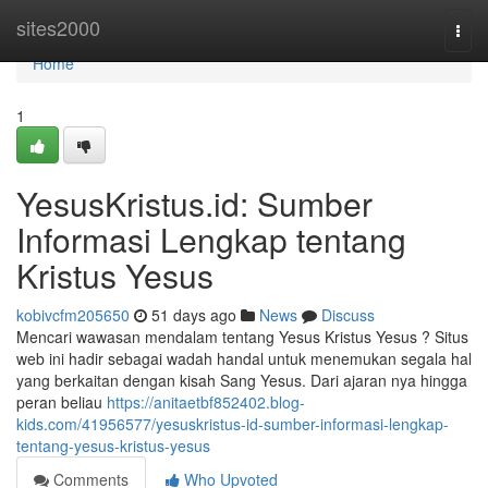
Home
sites2000
Togg
navi
Home
1
YesusKristus.id: Sumber
Informasi Lengkap tentang
Kristus Yesus
kobivcfm205650
51 days ago
News
Discuss
Mencari wawasan mendalam tentang Yesus Kristus Yesus ? Situs
web ini hadir sebagai wadah handal untuk menemukan segala hal
yang berkaitan dengan kisah Sang Yesus. Dari ajaran nya hingga
peran beliau
https://anitaetbf852402.blog-
kids.com/41956577/yesuskristus-id-sumber-informasi-lengkap-
tentang-yesus-kristus-yesus
Comments
Who Upvoted