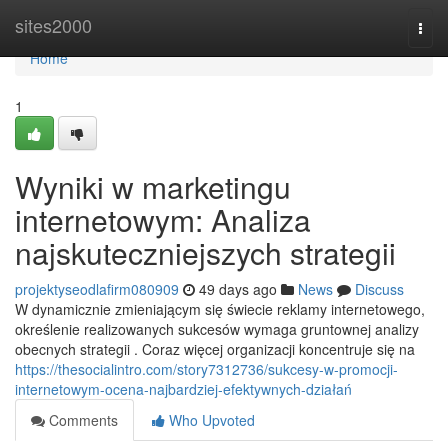
Home
sites2000
Togg
navi
Home
1
Wyniki w marketingu
internetowym: Analiza
najskuteczniejszych strategii
projektyseodlafirm080909
49 days ago
News
Discuss
W dynamicznie zmieniającym się świecie reklamy internetowego,
określenie realizowanych sukcesów wymaga gruntownej analizy
obecnych strategii . Coraz więcej organizacji koncentruje się na
https://thesocialintro.com/story7312736/sukcesy-w-promocji-
internetowym-ocena-najbardziej-efektywnych-działań
Comments
Who Upvoted