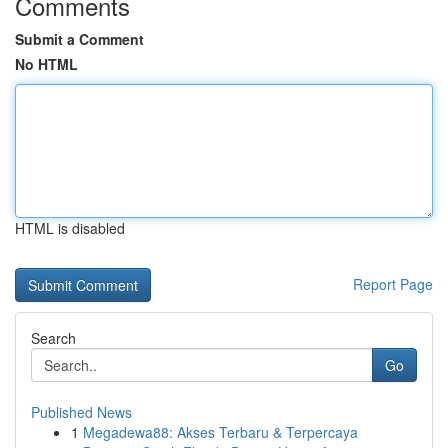
Comments
Submit a Comment
No HTML
HTML is disabled
Report Page
Search
Go
Published News
1
Megadewa88: Akses Terbaru & Terpercaya