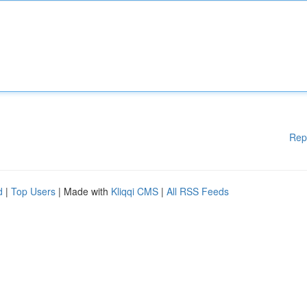
Rep
d
|
Top Users
| Made with
Kliqqi CMS
|
All RSS Feeds