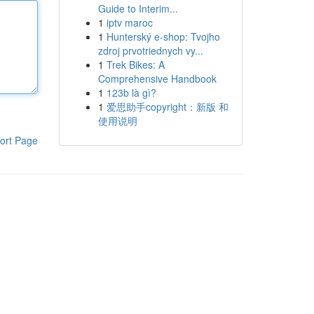
Guide to Interim...
1
iptv maroc
1
Hunterský e-shop: Tvojho
zdroj prvotriednych vy...
1
Trek Bikes: A
Comprehensive Handbook
1
123b là gì?
1
爱思助手copyright：新版 和
使用说明
ort Page