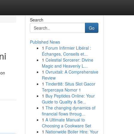
Search
Go
Published News
1
Forum Infirmier Libéral :
ni
Échanges, Conseils et...
1
Celestial Sorcerer: Divine
Magic and Heavenly L...
1
Ovruxtali: A Comprehensive
non
Review
1
Tinder88: Situs Slot Gacor
Terpercaya Nomor 1
1
Buy Peptides Online: Your
Guide to Quality & Se...
1
The changing dynamics of
financial flows throug...
1
A Ultimate Manual to
Choosing a Cookware Set
1
Nationwide Boiler Hire: Your