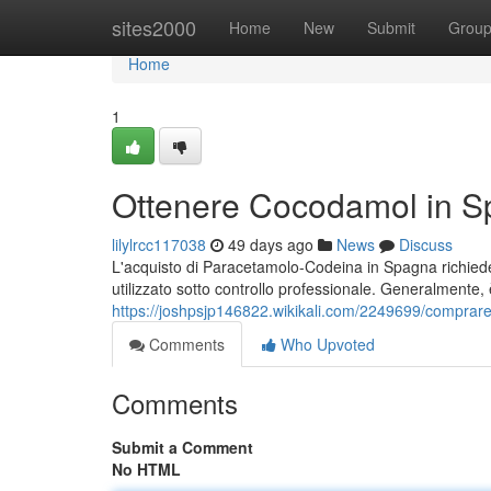
Home
sites2000
Home
New
Submit
Grou
Home
1
Ottenere Cocodamol in Sp
lilylrcc117038
49 days ago
News
Discuss
L'acquisto di Paracetamolo-Codeina in Spagna richiede 
utilizzato sotto controllo professionale. Generalmente,
https://joshpsjp146822.wikikali.com/2249699/compr
Comments
Who Upvoted
Comments
Submit a Comment
No HTML