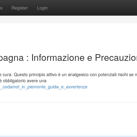
ps
Register
Login
agna : Informazione e Precauzio
cura. Questo principio attivo è un analgesico con potenziali rischi se 
 è obbligatorio avere una
are_codamol_in_piemonte_guida_e_avvertenze