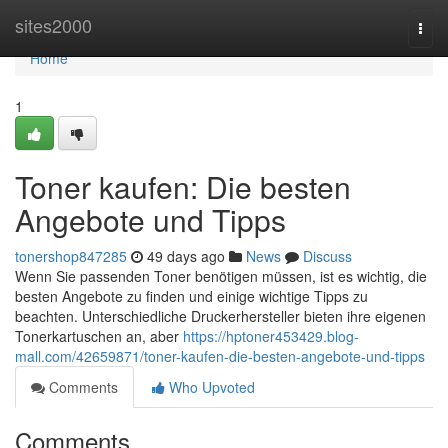
Home
sites2000
Togg
navi
Home
1
Toner kaufen: Die besten
Angebote und Tipps
tonershop847285
49 days ago
News
Discuss
Wenn Sie passenden Toner benötigen müssen, ist es wichtig, die
besten Angebote zu finden und einige wichtige Tipps zu
beachten. Unterschiedliche Druckerhersteller bieten ihre eigenen
Tonerkartuschen an, aber
https://hptoner453429.blog-
mall.com/42659871/toner-kaufen-die-besten-angebote-und-tipps
Comments
Who Upvoted
Comments