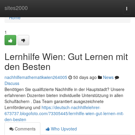
Home
sites2000
Togg
navi
Home
1
Lernhilfe Wien: Gut Lernen mit
den Besten
nachhilfemathematikwien264005
50 days ago
News
Discuss
Benötigen Sie qualifizierte Nachhilfe in der Hauptstadt? Unsere
erfahrenen Dozenten bieten individuelle Unterstützung in allen
Schulfächern . Das Team garantiert ausgezeichnete
Lernförderung und
https://deutsch-nachhilfelehrer-
673737.blogofoto.com/73305445/lernhilfe-wien-gut-lernen-mit-
den-besten
Comments
Who Upvoted