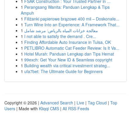
1
FSAK Construction : Your Trusted Partner in ...
1
Perangsang Wanita: Panduan Lengkap & Tips
Ampuh
1
Filiżanki papierowe brązowe 400 mil – Doskonałe...
1
Turn Wine Into an Experience: A Framework That...
1
معالجة خزانات المياه بالرياض: مرشد شامل
1
I not able to satisfy the demand . Cre...
1
Finding Affordable Auto Insurance in Tulsa, OK
1
PETLIBRO Automatic Cat Feeder Review: Is It Va...
1
Hotel Murah: Panduan Lengkap dan Tips Hemat
1
99exch: Get Your New ID & Seamless copyright
1
Building wealth via critical investment strateg...
1
ufa7bet: The Ultimate Guide for Beginners
Copyright © 2026 |
Advanced Search
|
Live
|
Tag Cloud
|
Top
Users
| Made with
Kliqqi CMS
|
All RSS Feeds