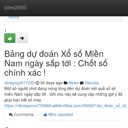
Home
sites2000
Home
1
Bảng dự đoán Xổ số Miền
Nam ngày sắp tới : Chốt số
chính xác !
violaycgy577230
30 days ago
News
Discuss
Một số người chơi đang nóng lòng đến dự đoán kết quả xổ số
miền Nam ngày sắp tới . Ghi chú này sẽ cung cấp những gợi ý để
giúp bạn bắt số may
https://nikolascnvx733668.wikilentillas.com/396007/dự_đoán_xổ
Comments
Who Upvoted