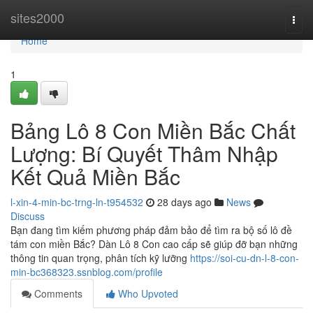
Home
sites2000
Togg
navi
Home
1
Bảng Lô 8 Con Miền Bắc Chất
Lượng: Bí Quyết Thâm Nhập
Kết Quả Miền Bắc
l-xin-4-min-bc-trng-ln-t954532
28 days ago
News
Discuss
Bạn đang tìm kiếm phương pháp đảm bảo để tìm ra bộ số lô đề
tám con miền Bắc? Dàn Lô 8 Con cao cấp sẽ giúp đỡ bạn những
thông tin quan trọng, phân tích kỹ lưỡng
https://soi-cu-dn-l-8-con-
min-bc368323.ssnblog.com/profile
Comments
Who Upvoted