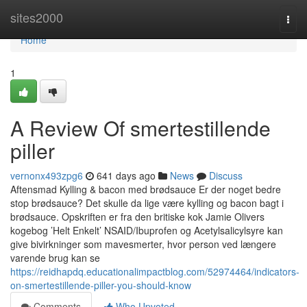
Home
sites2000
Togg
navi
Home
1
A Review Of smertestillende
piller
vernonx493zpg6
641 days ago
News
Discuss
Aftensmad Kylling & bacon med brødsauce Er der noget bedre
stop brødsauce? Det skulle da lige være kylling og bacon bagt i
brødsauce. Opskriften er fra den britiske kok Jamie Olivers
kogebog ’Helt Enkelt’ NSAID/Ibuprofen og Acetylsalicylsyre kan
give bivirkninger som mavesmerter, hvor person ved længere
varende brug kan se
https://reidhapdq.educationalimpactblog.com/52974464/indicators-
on-smertestillende-piller-you-should-know
Comments
Who Upvoted