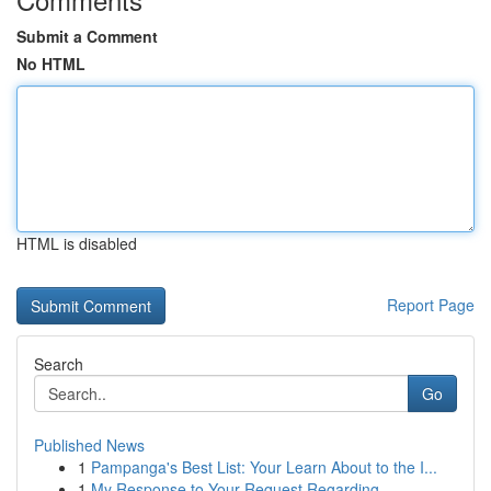
Submit a Comment
No HTML
HTML is disabled
Report Page
Search
Go
Published News
1
Pampanga's Best List: Your Learn About to the I...
1
My Response to Your Request Regarding