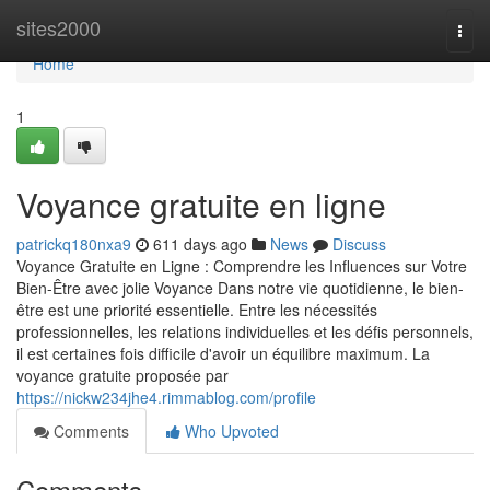
Home
sites2000
Togg
navi
Home
1
Voyance gratuite en ligne
patrickq180nxa9
611 days ago
News
Discuss
Voyance Gratuite en Ligne : Comprendre les Influences sur Votre
Bien-Être avec jolie Voyance Dans notre vie quotidienne, le bien-
être est une priorité essentielle. Entre les nécessités
professionnelles, les relations individuelles et les défis personnels,
il est certaines fois difficile d'avoir un équilibre maximum. La
voyance gratuite proposée par
https://nickw234jhe4.rimmablog.com/profile
Comments
Who Upvoted
Comments