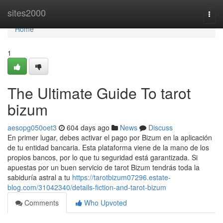
Home
sites2000
Togg
navi
Home
1
The Ultimate Guide To tarot
bizum
aesopg050oet3
604 days ago
News
Discuss
En primer lugar, debes activar el pago por Bizum en la aplicación
de tu entidad bancaria. Esta plataforma viene de la mano de los
propios bancos, por lo que tu seguridad está garantizada. Si
apuestas por un buen servicio de tarot Bizum tendrás toda la
sabiduría astral a tu
https://tarotbizum07296.estate-
blog.com/31042340/details-fiction-and-tarot-bizum
Comments
Who Upvoted