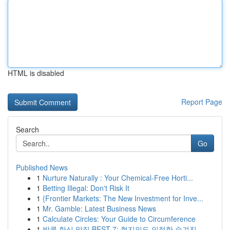
HTML is disabled
Report Page
Search
Go
Published News
1
Nurture Naturally : Your Chemical-Free Horti...
1
Betting Illegal: Don't Risk It
1
{Frontier Markets: The New Investment for Inve...
1
Mr. Gamble: Latest Business News
1
Calculate Circles: Your Guide to Circumference
1
방콕 한식 맛집 BEST 7: 현지인도 인정한 숨겨진 ...