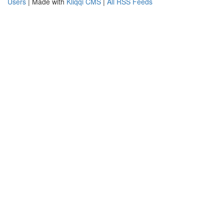
Users
| Made with
Kliqqi CMS
|
All RSS Feeds