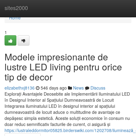
Home
sites2000
Home
1
Modele impresionante de
lustre LED living pentru orice
tip de decor
elizabethxj8136
546 days ago
News
Discuss
Explorați Avantajele Deosebite ale Implementării Iluminatului LED
în Designul Interior al Spațiului Dumneavoastră de Locuit
Integrarea iluminatului LED în designul interior al spațiului
dumneavoastră de locuit aduce o multitudine de avantaje ce
depășesc simpla estetică. Aceste soluții economice în consum nu
doar reduc semnificativ facturile de curent, ci asigură și
https://lustraleddormitor05825.birderswiki.com/1202708/iluminea