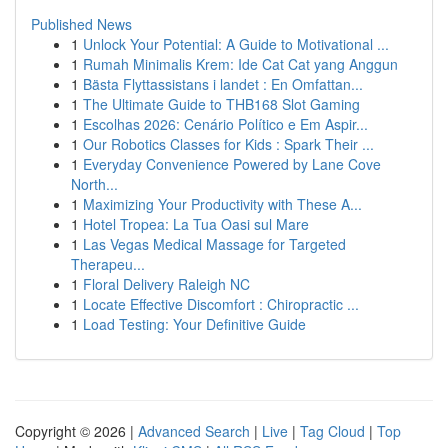
Published News
1
Unlock Your Potential: A Guide to Motivational ...
1
Rumah Minimalis Krem: Ide Cat Cat yang Anggun
1
Bästa Flyttassistans i landet : En Omfattan...
1
The Ultimate Guide to THB168 Slot Gaming
1
Escolhas 2026: Cenário Político e Em Aspir...
1
Our Robotics Classes for Kids : Spark Their ...
1
Everyday Convenience Powered by Lane Cove
North...
1
Maximizing Your Productivity with These A...
1
Hotel Tropea: La Tua Oasi sul Mare
1
Las Vegas Medical Massage for Targeted
Therapeu...
1
Floral Delivery Raleigh NC
1
Locate Effective Discomfort : Chiropractic ...
1
Load Testing: Your Definitive Guide
Copyright © 2026 |
Advanced Search
|
Live
|
Tag Cloud
|
Top