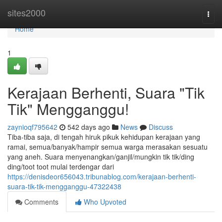
Home
sites2000
Togg
navi
Home
1
Kerajaan Berhenti, Suara "Tik
Tik" Mengganggu!
zaynioqf795642
542 days ago
News
Discuss
Tiba-tiba saja, di tengah hiruk pikuk kehidupan kerajaan yang
ramai, semua/banyak/hampir semua warga merasakan sesuatu
yang aneh. Suara menyenangkan/ganjil/mungkin tik tik/ding
ding/toot toot mulai terdengar dari
https://denisdeor656043.tribunablog.com/kerajaan-berhenti-
suara-tik-tik-mengganggu-47322438
Comments
Who Upvoted