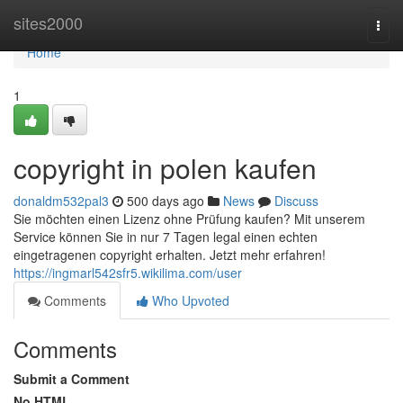
Home
sites2000
Togg
navi
Home
1
copyright in polen kaufen
donaldm532pal3
500 days ago
News
Discuss
Sie möchten einen Lizenz ohne Prüfung kaufen? Mit unserem
Service können Sie in nur 7 Tagen legal einen echten
eingetragenen copyright erhalten. Jetzt mehr erfahren!
https://ingmarl542sfr5.wikilima.com/user
Comments
Who Upvoted
Comments
Submit a Comment
No HTML