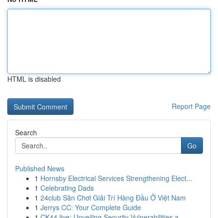
HTML is disabled
Report Page
Search
Go
Published News
1
Hornsby Electrical Services Strengthening Elect...
1
Celebrating Dads
1
24club Sân Chơi Giải Trí Hàng Đầu Ở Việt Nam
1
Jerrys CC: Your Complete Guide
1
CK44.live: Unveiling Security Vulnerabilities a...