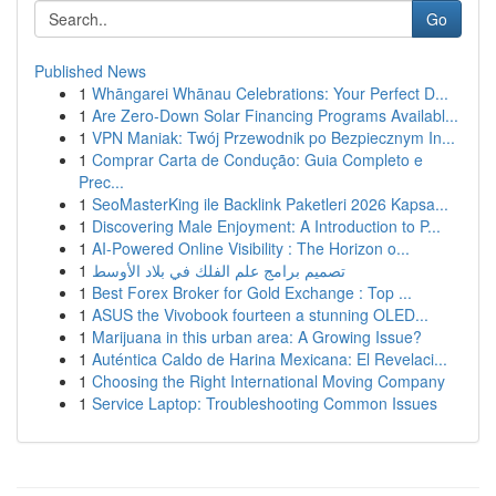
Go
Published News
1
Whāngarei Whānau Celebrations: Your Perfect D...
1
Are Zero-Down Solar Financing Programs Availabl...
1
VPN Maniak: Twój Przewodnik po Bezpiecznym In...
1
Comprar Carta de Condução: Guia Completo e
Prec...
1
SeoMasterKing ile Backlink Paketleri 2026 Kapsa...
1
Discovering Male Enjoyment: A Introduction to P...
1
AI-Powered Online Visibility : The Horizon o...
1
تصميم برامج علم الفلك في بلاد الأوسط
1
Best Forex Broker for Gold Exchange : Top ...
1
ASUS the Vivobook fourteen a stunning OLED...
1
Marijuana in this urban area: A Growing Issue?
1
Auténtica Caldo de Harina Mexicana: El Revelaci...
1
Choosing the Right International Moving Company
1
Service Laptop: Troubleshooting Common Issues