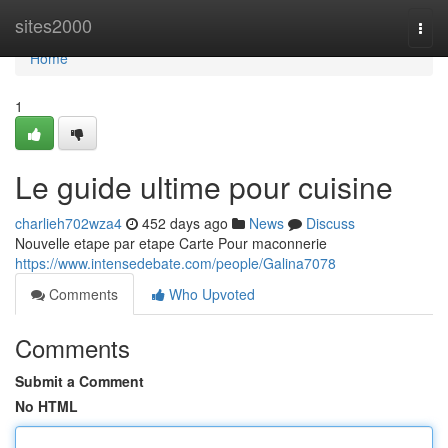
Home
sites2000
Togg
navi
Home
1
Le guide ultime pour cuisine
charlieh702wza4
452 days ago
News
Discuss
Nouvelle etape par etape Carte Pour maconnerie
https://www.intensedebate.com/people/Galina7078
Comments
Who Upvoted
Comments
Submit a Comment
No HTML