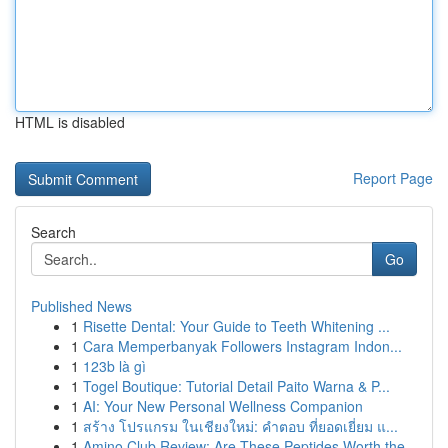
HTML is disabled
Report Page
Search
Go
Published News
1
Risette Dental: Your Guide to Teeth Whitening ...
1
Cara Memperbanyak Followers Instagram Indon...
1
123b là gì
1
Togel Boutique: Tutorial Detail Paito Warna & P...
1
AI: Your New Personal Wellness Companion
1
สร้าง โปรแกรม ในเชียงใหม่: คำตอบ ที่ยอดเยี่ยม แ...
1
Amino Club Review: Are These Peptides Worth the...