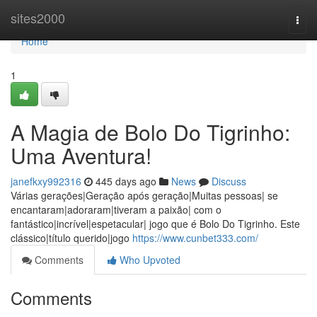
Home
sites2000
Togg
navi
Home
1
A Magia de Bolo Do Tigrinho:
Uma Aventura!
janefkxy992316
445 days ago
News
Discuss
Várias gerações|Geração após geração|Muitas pessoas| se
encantaram|adoraram|tiveram a paixão| com o
fantástico|incrível|espetacular| jogo que é Bolo Do Tigrinho. Este
clássico|título querido|jogo
https://www.cunbet333.com/
Comments
Who Upvoted
Comments