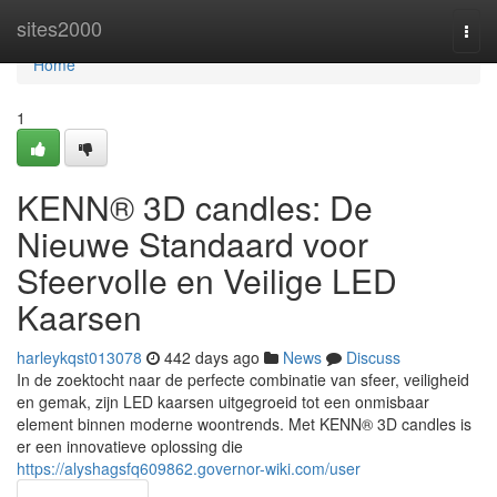
Home
sites2000
Togg
navi
Home
1
KENN® 3D candles: De
Nieuwe Standaard voor
Sfeervolle en Veilige LED
Kaarsen
harleykqst013078
442 days ago
News
Discuss
In de zoektocht naar de perfecte combinatie van sfeer, veiligheid
en gemak, zijn LED kaarsen uitgegroeid tot een onmisbaar
element binnen moderne woontrends. Met KENN® 3D candles is
er een innovatieve oplossing die
https://alyshagsfq609862.governor-wiki.com/user