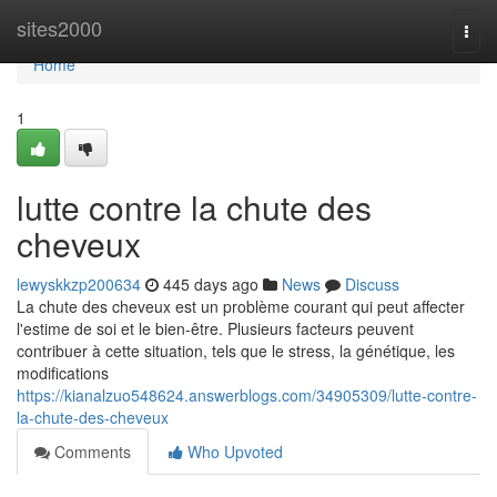
Home
sites2000
Togg
navi
Home
1
lutte contre la chute des
cheveux
lewyskkzp200634
445 days ago
News
Discuss
La chute des cheveux est un problème courant qui peut affecter
l'estime de soi et le bien-être. Plusieurs facteurs peuvent
contribuer à cette situation, tels que le stress, la génétique, les
modifications
https://kianalzuo548624.answerblogs.com/34905309/lutte-contre-
la-chute-des-cheveux
Comments
Who Upvoted