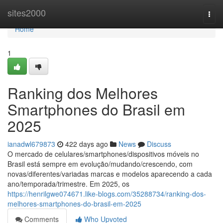
Home
sites2000
Togg
navi
Home
1
Ranking dos Melhores
Smartphones do Brasil em
2025
ianadwl679873
422 days ago
News
Discuss
O mercado de celulares/smartphones/dispositivos móveis no
Brasil está sempre em evolução/mudando/crescendo, com
novas/diferentes/variadas marcas e modelos aparecendo a cada
ano/temporada/trimestre. Em 2025, os
https://henrilgwe074671.like-blogs.com/35288734/ranking-dos-
melhores-smartphones-do-brasil-em-2025
Comments
Who Upvoted