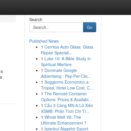
Search
Go
Published News
1
Cerritos Auto Glass: Glass
Repair Speciali...
1
Luke 10: A Bible Study in
Spiritual Warfare
1
Dominate Google
 a
Advertising : Pay-Per-Clic...
ca
1
Soggiorno Economico a
Tropea: Hotel Low Cost, C...
1
The Remote Container
Options: Prices & Availabi...
1
Cầu 3 Càng MN & Lô Xiên
XSMB: Phân Tích Chi Ti...
1
Whole Melt V6: The
Ultimate Enhancement ?
1
İstanbul Ataşehir Escort