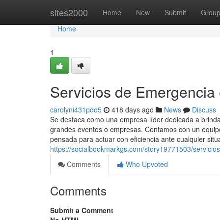
Home
sites2000
Home
New
Submit
Grou
Home
1
Servicios de Emergencia 
carolyni431pdo5
418 days ago
News
Discuss
Se destaca como una empresa líder dedicada a brindar
grandes eventos o empresas. Contamos con un equipo 
pensada para actuar con eficiencia ante cualquier situ
https://socialbookmarkgs.com/story19771503/servicio
Comments
Who Upvoted
Comments
Submit a Comment