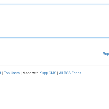
Rep
d
|
Top Users
| Made with
Kliqqi CMS
|
All RSS Feeds