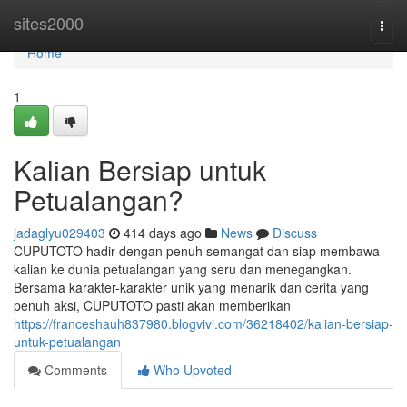
Home
sites2000
Togg
navi
Home
1
Kalian Bersiap untuk
Petualangan?
jadaglyu029403
414 days ago
News
Discuss
CUPUTOTO hadir dengan penuh semangat dan siap membawa
kalian ke dunia petualangan yang seru dan menegangkan.
Bersama karakter-karakter unik yang menarik dan cerita yang
penuh aksi, CUPUTOTO pasti akan memberikan
https://franceshauh837980.blogvivi.com/36218402/kalian-bersiap-
untuk-petualangan
Comments
Who Upvoted