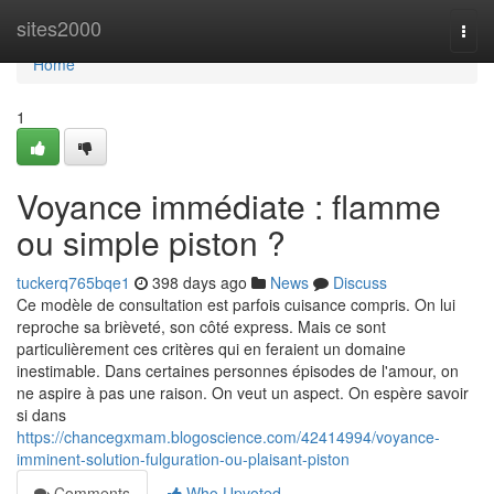
Home
sites2000
Togg
navi
Home
1
Voyance immédiate : flamme
ou simple piston ?
tuckerq765bqe1
398 days ago
News
Discuss
Ce modèle de consultation est parfois cuisance compris. On lui
reproche sa brièveté, son côté express. Mais ce sont
particulièrement ces critères qui en feraient un domaine
inestimable. Dans certaines personnes épisodes de l'amour, on
ne aspire à pas une raison. On veut un aspect. On espère savoir
si dans
https://chancegxmam.blogoscience.com/42414994/voyance-
imminent-solution-fulguration-ou-plaisant-piston
Comments
Who Upvoted