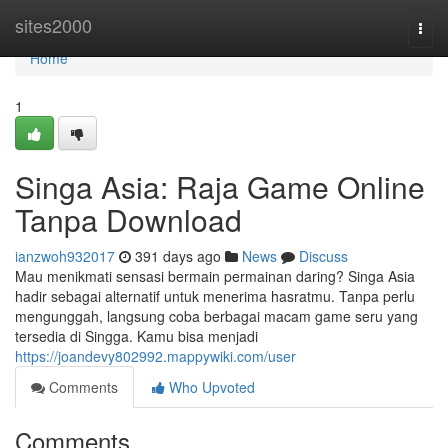
Home
sites2000
Togg
navi
Home
1
Singa Asia: Raja Game Online
Tanpa Download
ianzwoh932017
391 days ago
News
Discuss
Mau menikmati sensasi bermain permainan daring? Singa Asia
hadir sebagai alternatif untuk menerima hasratmu. Tanpa perlu
mengunggah, langsung coba berbagai macam game seru yang
tersedia di Singga. Kamu bisa menjadi
https://joandevy802992.mappywiki.com/user
Comments
Who Upvoted
Comments