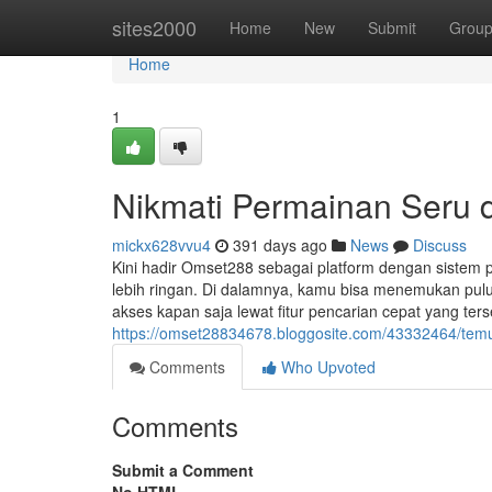
Home
sites2000
Home
New
Submit
Grou
Home
1
Nikmati Permainan Seru 
mickx628vvu4
391 days ago
News
Discuss
Kini hadir Omset288 sebagai platform dengan sistem 
lebih ringan. Di dalamnya, kamu bisa menemukan pulu
akses kapan saja lewat fitur pencarian cepat yang te
https://omset28834678.bloggosite.com/43332464/temu
Comments
Who Upvoted
Comments
Submit a Comment