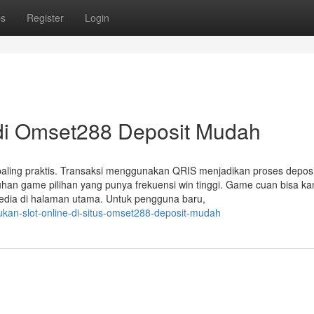
ps
Register
Login
di Omset288 Deposit Mudah
paling praktis. Transaksi menggunakan QRIS menjadikan proses deposi
han game pilihan yang punya frekuensi win tinggi. Game cuan bisa k
rsedia di halaman utama. Untuk pengguna baru,
kan-slot-online-di-situs-omset288-deposit-mudah