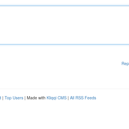
Rep
d
|
Top Users
| Made with
Kliqqi CMS
|
All RSS Feeds