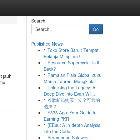
Search
Go
Published News
1
Toko Store Baru : Tempat
Belanja Mimpimu !
1
Resource Supercycle: Is It
Back?
1
Ramalan Piala Global 2026
t jauh
Mama Lauren: Mungkink...
amu
1
Unlocking the Legacy: A
Deep Dive into Evan Wil...
1
谷歌邮箱购买：安全可靠的
选择？
1
Y333 App: Your Guide to
Earning PKR
1
{EE88: A In-depth Analysis
into the Code
1
Perempuan Sulawesi