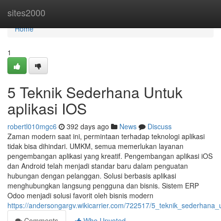
Home
sites2000
Home
1
5 Teknik Sederhana Untuk
aplikasi IOS
robertl010mgc6
392 days ago
News
Discuss
Zaman modern saat ini, permintaan terhadap teknologi aplikasi
tidak bisa dihindari. UMKM, semua memerlukan layanan
pengembangan aplikasi yang kreatif. Pengembangan aplikasi iOS
dan Android telah menjadi standar baru dalam penguatan
hubungan dengan pelanggan. Solusi berbasis aplikasi
menghubungkan langsung pengguna dan bisnis. Sistem ERP
Odoo menjadi solusi favorit oleh bisnis modern
https://andersongargv.wikicarrier.com/722517/5_teknik_sederhana_u
Comments
Who Upvoted