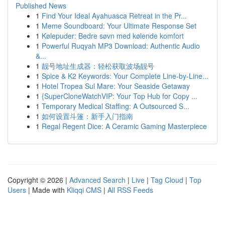
Published News
1
Find Your Ideal Ayahuasca Retreat in the Pr...
1
Meme Soundboard: Your Ultimate Response Set
1
Kølepuder: Bedre søvn med kølende komfort
1
Powerful Ruqyah MP3 Download: Authentic Audio
&...
1
靓号地址生成器：轻松获取波场靓号
1
Spice & K2 Keywords: Your Complete Line-by-Line...
1
Hotel Tropea Sul Mare: Your Seaside Getaway
1
{SuperCloneWatchVIP: Your Top Hub for Copy ...
1
Temporary Medical Staffing: A Outsourced S...
1
如何设置斗篷：新手入门指南
1
Regal Regent Dice: A Ceramic Gaming Masterpiece
Copyright © 2026 |
Advanced Search
|
Live
|
Tag Cloud
|
Top
Users
| Made with
Kliqqi CMS
|
All RSS Feeds