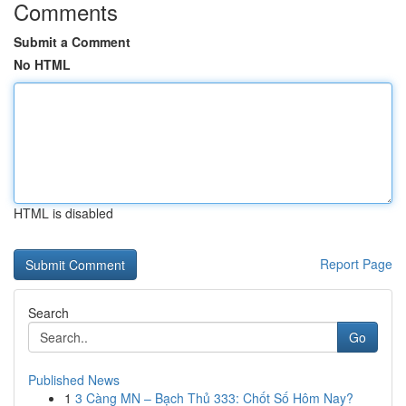
Comments
Submit a Comment
No HTML
HTML is disabled
Report Page
Search
Go
Published News
1
3 Càng MN – Bạch Thủ 333: Chốt Số Hôm Nay?