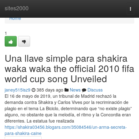
Home
sites2000
Togg
navi
Home
1
Una llave simple para shakira
waka waka the official 2010 fifa
world cup song Unveiled
janey515isz9
385 days ago
News
Discuss
El 16 de mayo de 2019, un tribunal de Madrid rechazó la
demanda contra Shakira y Carlos Vives por la recriminación de
plagio en el tema La Biciclo, determinando que “no existe plagio”
alguno, no obstante que la melodía, el ritmo y la Concordia eran
diferentes. La estatua fue realizada
https://shakira03456.blogars.com/35084546/un-arma-secreta-
para-shakira-caine