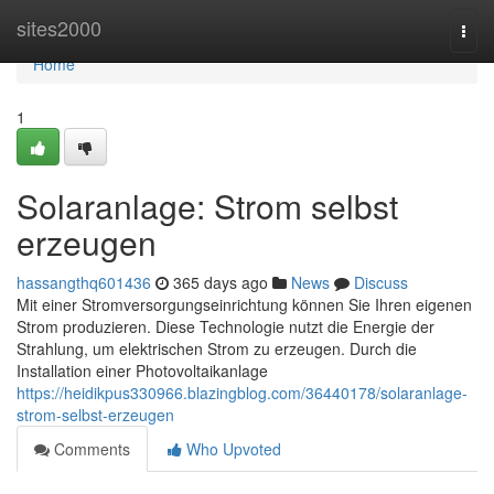
Home
sites2000
Togg
navi
Home
1
Solaranlage: Strom selbst
erzeugen
hassangthq601436
365 days ago
News
Discuss
Mit einer Stromversorgungseinrichtung können Sie Ihren eigenen
Strom produzieren. Diese Technologie nutzt die Energie der
Strahlung, um elektrischen Strom zu erzeugen. Durch die
Installation einer Photovoltaikanlage
https://heidikpus330966.blazingblog.com/36440178/solaranlage-
strom-selbst-erzeugen
Comments
Who Upvoted