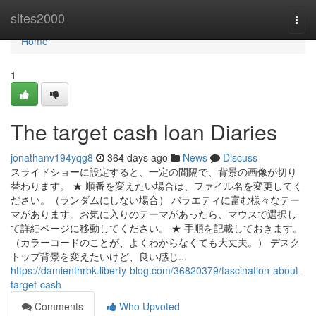
Home
sites2000
Togg
navi
Home
1
The target cash loan Diaries
jonathanv194yqg8
364 days ago
News
Discuss
スライドショーに設定すると、一定の間隔で、背景の画像が切り
替わります。 ★ 順番を変えたい場合は、ファイル名を変更してく
ださい。（ランダムにしない場合） バラエティに富む様々なテー
マがあります。お気に入りのテーマがあったら、マウスで選択し
て詳細ページに移動してください。 ★ 手順を記載しておきます。
（カラーコードのことが、よくわからなくても大丈夫。） デスク
トップ背景を変えたいけど、良い感じ...
https://damienthrbk.liberty-blog.com/36820379/fascination-about-
target-cash
Comments
Who Upvoted