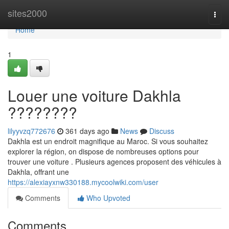
Home
sites2000
Togg
navi
Home
1
Louer une voiture Dakhla
????????
lilyyvzq772676
361 days ago
News
Discuss
Dakhla est un endroit magnifique au Maroc. Si vous souhaitez
explorer la région, on dispose de nombreuses options pour
trouver une voiture . Plusieurs agences proposent des véhicules à
Dakhla, offrant une
https://alexiayxnw330188.mycoolwiki.com/user
Comments
Who Upvoted
Comments