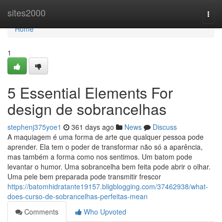
Home
sites2000
Togg
navi
Home
1
5 Essential Elements For
design de sobrancelhas
stephenj375yoe1
361 days ago
News
Discuss
A maquiagem é uma forma de arte que qualquer pessoa pode
aprender. Ela tem o poder de transformar não só a aparência,
mas também a forma como nos sentimos. Um batom pode
levantar o humor. Uma sobrancelha bem feita pode abrir o olhar.
Uma pele bem preparada pode transmitir frescor
https://batomhidratante19157.bligblogging.com/37462938/what-
does-curso-de-sobrancelhas-perfeitas-mean
Comments
Who Upvoted