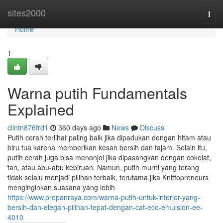
Home
sites2000
Togg
navi
Home
1
Warna putih Fundamentals
Explained
clintn876frd1
360 days ago
News
Discuss
Putih cerah terlihat paling baik jika dipadukan dengan hitam atau
biru tua karena memberikan kesan bersih dan tajam. Selain itu,
putih cerah juga bisa menonjol jika dipasangkan dengan cokelat,
tan, atau abu-abu kebiruan. Namun, putih murni yang terang
tidak selalu menjadi pilihan terbaik, terutama jika Knittopreneurs
menginginkan suasana yang lebih
https://www.propanraya.com/warna-putih-untuk-interior-yang-
bersih-dan-elegan-pilihan-tepat-dengan-cat-eco-emulsion-ee-
4010