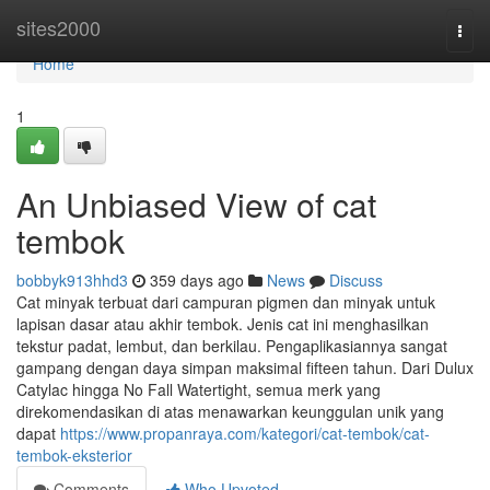
Home
sites2000
Togg
navi
Home
1
An Unbiased View of cat
tembok
bobbyk913hhd3
359 days ago
News
Discuss
Cat minyak terbuat dari campuran pigmen dan minyak untuk
lapisan dasar atau akhir tembok. Jenis cat ini menghasilkan
tekstur padat, lembut, dan berkilau. Pengaplikasiannya sangat
gampang dengan daya simpan maksimal fifteen tahun. Dari Dulux
Catylac hingga No Fall Watertight, semua merk yang
direkomendasikan di atas menawarkan keunggulan unik yang
dapat
https://www.propanraya.com/kategori/cat-tembok/cat-
tembok-eksterior
Comments
Who Upvoted