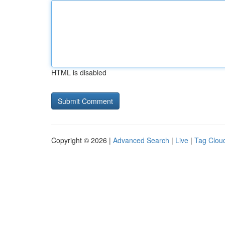
HTML is disabled
Copyright © 2026 |
Advanced Search
|
Live
|
Tag Clou