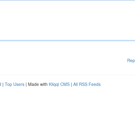
Rep
d
|
Top Users
| Made with
Kliqqi CMS
|
All RSS Feeds