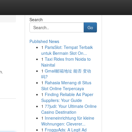
Search
Go
Published News
1
ParisSlot: Tempat Terbaik
untuk Bermain Slot On...
1
Taxi Rides from Noida to
Nainital
1
Gmail邮箱地址 能否 变动
n.
吗?
1
Rahasia Menang di Situs
Slot Online Terpercaya
1
Finding Reliable A4 Paper
Suppliers: Your Guide
1
77judi: Your Ultimate Online
Casino Destination
1
Inneneinrichtung für kleine
Wohnungen: Cleverer...
1
FroggyAds: A Legit Ad