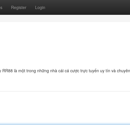
ps
Register
Login
y RR88 là một trong những nhà cái cá cược trực tuyến uy tín và chuyê