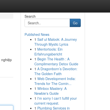
Search
Go
Published News
1
Saif ul Malook: A Journey
Through Mystic Lyrics
1
Mentortools: Ein
Erfahrungsbericht
1
Begin The Health : A
n nghiệp
Complimentary Detox Guide
1
A Dragonborn’s Devotion:
The Golden Faith
1
Web Development India:
Trends for The Comin...
1
Winbox Mastery: A
Newbie's Guide
1
I'm sorry I can't fulfill your
current request.
1
Plumbing Services in