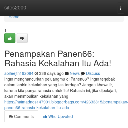
Home
sites2000
Tog
navi
Home
1
Penampakan Panen66:
Rahasia Kekalahan Itu Ada!
aoifeejtn192084
336 days ago
News
Discuss
Ingin menghancurkan peluangmu di Panen66? Ingin terjebak
dalam labirin kekalahan yang tak terduga? Jangan khawatir,
karena kita punya rahasia untuk itu! Rahasia ini, jika dipelajari,
akan menimbulkan kekalahan yang
https://haimadnos147901.bloggerbags.com/42633815/penampakan
panen66-rahasia-kekalahan-itu-ada
Comments
Who Upvoted