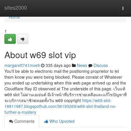
Home
sites2000
Togg
navi
Home
1
About w69 slot vip
margarett741mve9
335 days ago
News
Discuss
You'll be able to electronic mail the positioning proprietor to let
them know you were being blocked. Please consist of Whatever
you ended up undertaking when this web page arrived up and the
Cloudflare Ray ID observed at The underside of this page. เว็บแท้
w69 slot ไม่ผ่านเอเย่นต์ มีเจ้าหน้าที่บริการช่วยเหลือและแก้ไขปัญหาที่
จะบริการสมาชิกตลอดทั้งวัน w69 copyright
https://w69-slot-
18811987.blogspothub.com/36193269/w69-slot-thailand-no-
further-a-mystery
Comments
Who Upvoted