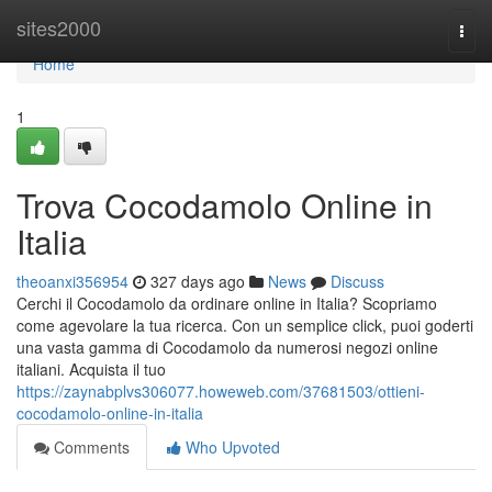
Home
sites2000
Togg
navi
Home
1
Trova Cocodamolo Online in
Italia
theoanxi356954
327 days ago
News
Discuss
Cerchi il Cocodamolo da ordinare online in Italia? Scopriamo
come agevolare la tua ricerca. Con un semplice click, puoi goderti
una vasta gamma di Cocodamolo da numerosi negozi online
italiani. Acquista il tuo
https://zaynabplvs306077.howeweb.com/37681503/ottieni-
cocodamolo-online-in-italia
Comments
Who Upvoted